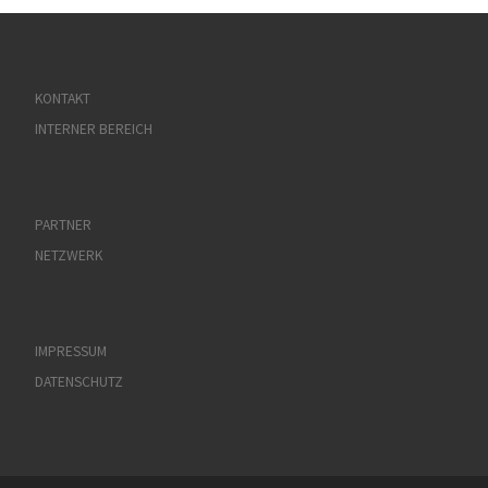
KONTAKT
INTERNER BEREICH
PARTNER
NETZWERK
IMPRESSUM
DATENSCHUTZ