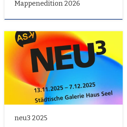
Mappenedition 2026
NEUE ARBEITEN · NEUE GRAPHIKEDITIONEN · NEUER KALENDER
Traditionell zeigt die ASK in der Winter-Ausstellung jahresaktuelle
Arbeiten ihrer Mitglieder und hat dazu zwei Gäste eingeladen.
Daneben sind wieder die neue Kalender- und Mappenedition mit
Originalgrafiken zu erwerben. Folgende Künstler stellen aus:Marc
Babenschneider Jan Backhaus Günter Hähner Sabine Helsper-
MüllerMustafa KizilcayDago KoblenzerStella […]
neu3 2025