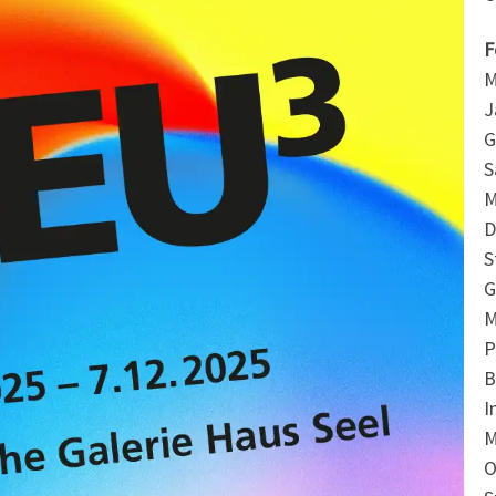
F
M
J
G
S
M
D
S
G
M
P
B
I
M
O