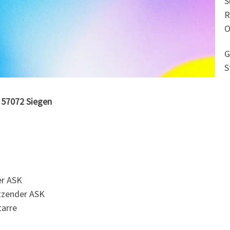
S
R
O
G
S
, 57072 Siegen
er ASK
itzender ASK
tarre