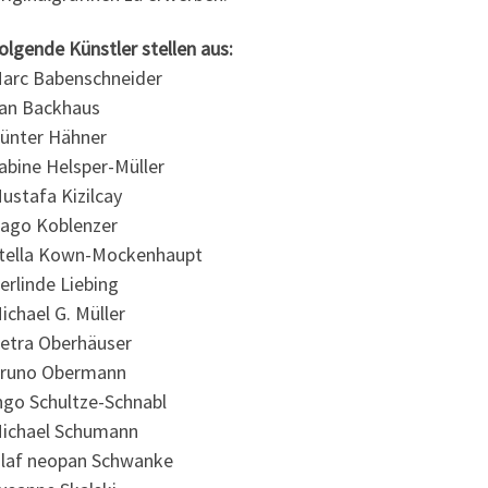
olgende Künstler stellen aus:
arc Babenschneider
an Backhaus
ünter Hähner
abine Helsper-Müller
ustafa Kizilcay
ago Koblenzer
tella Kown-Mockenhaupt
erlinde Liebing
ichael G. Müller
etra Oberhäuser
runo Obermann
ngo Schultze-Schnabl
ichael Schumann
laf neopan Schwanke