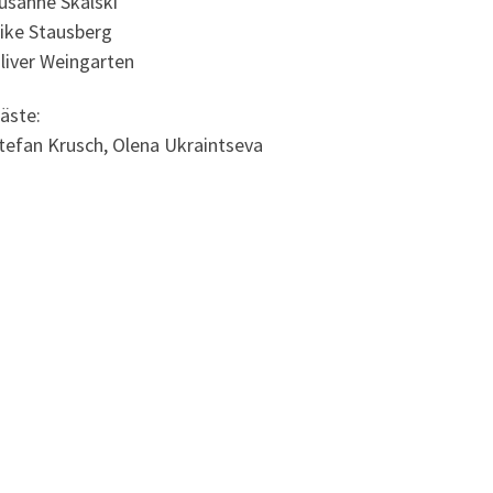
usanne Skalski
ike Stausberg
liver Weingarten
äste:
tefan Krusch, Olena Ukraintseva