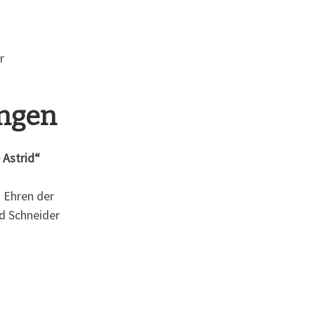
r
ungen
 Astrid“
u Ehren der
id Schneider