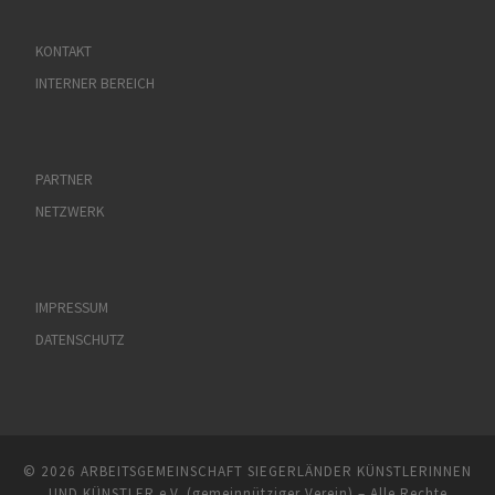
KONTAKT
INTERNER BEREICH
PARTNER
NETZWERK
IMPRESSUM
DATENSCHUTZ
© 2026
ARBEITSGEMEINSCHAFT SIEGERLÄNDER KÜNSTLERINNEN
UND KÜNSTLER e.V. (gemeinnütziger Verein)
– Alle Rechte