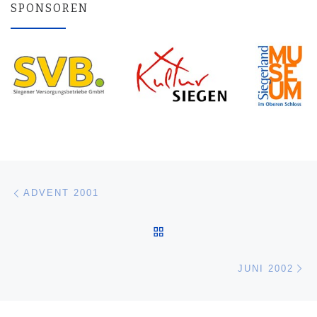
SPONSOREN
Beitragsnavigation
Vorheriger Beitrag
ADVENT 2001
ZURÜCK ZUR BEITRAGSL
Nä
JUNI 2002