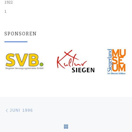
1922
1
SPONSOREN
Beitragsnavigation
Vorheriger Beitrag
JUNI 1996
ZURÜCK ZUR BEITRAGSL