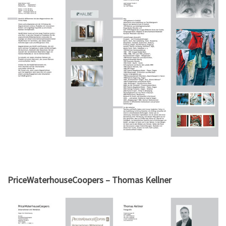
PriceWaterhouseCoopers – Thomas Kellner