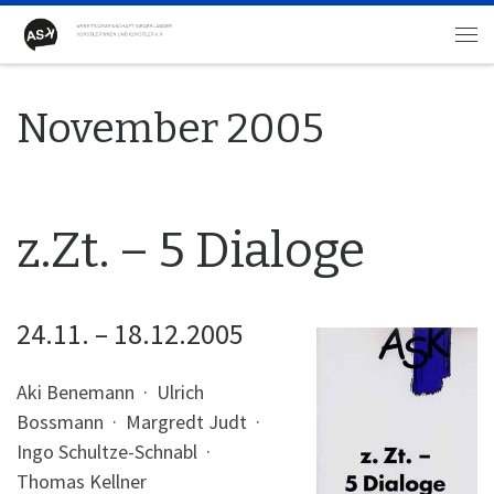
Zum Inhalt springen
Me
November 2005
z.Zt. – 5 Dialoge
24.11. – 18.12.2005
Aki Benemann · Ulrich
Bossmann · Margredt Judt ·
Ingo Schultze-Schnabl ·
Thomas Kellner