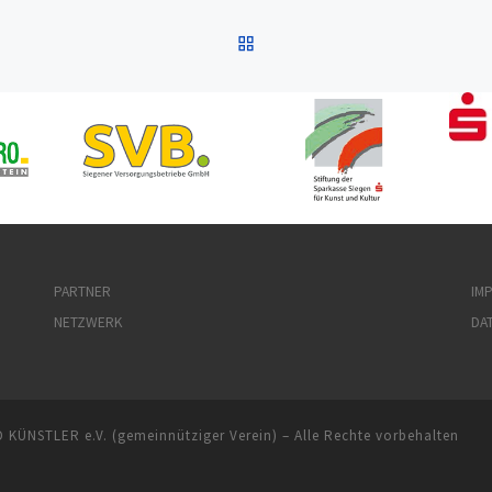
ZURÜCK ZUR BEITRAGSL
PARTNER
IM
NETZWERK
DA
ÜNSTLER e.V. (gemeinnütziger Verein)
– Alle Rechte vorbehalten