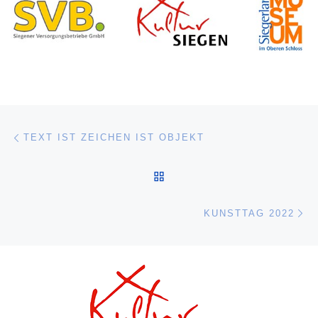
Beitragsnavigation
Vorheriger Beitrag
TEXT IST ZEICHEN IST OBJEKT
ZURÜCK ZUR BEITRAGSL
Nä
KUNSTTAG 2022