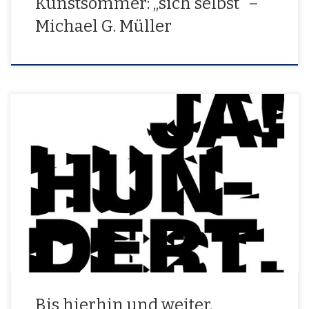
Kunstsommer: „sich selbst“ –
Michael G. Müller
Festakt zum 100-jährigen Jubiläum der Arbeitsgemeinschaft
Siegerländer Künstlerinnen und Künstler 29.05.2022, 11 Uhr
Foyersaal der Siegerlandhalle Begrüßung: Steffen Mues *
Bürgermeister der Universitätsstadt SiegenAndreas Müller * Landrat
des Kreises Siegen-WittgensteinThomas Mehrer * Erster
Vorsitzender der ASKN.N. * LWL-KulturstiftungVortrag: Wolfgang
SuttnerMusikalische Begleitung: Peter Autschbach, Samira Saygili
Bis hierhin und weiter. 100 […]
Bis hierhin und weiter.