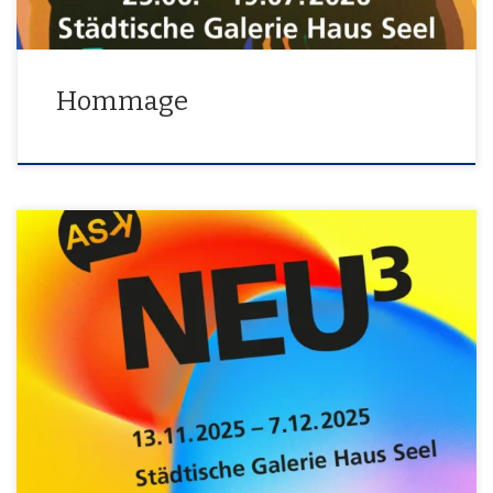
Hommage
NEUE ARBEITEN · NEUE GRAPHIKEDITIONEN · NEUER KALENDER
Traditionell zeigt die ASK in der Winter-Ausstellung jahresaktuelle
Arbeiten ihrer Mitglieder und hat dazu zwei Gäste eingeladen.
Daneben sind wieder die neue Kalender- und Mappenedition mit
Originalgrafiken zu erwerben. Folgende Künstler stellen aus:Marc
Babenschneider Jan Backhaus Günter Hähner Sabine Helsper-
MüllerMustafa KizilcayDago KoblenzerStella […]