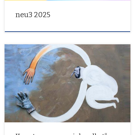
neu3 2025
16.08.2023 bis 03.9.2023 KuKu – Produzentengalerie Verein zur
Förderung von Kunst und Kultur Schloßblick 6957074 Siegen
Öffnungszeiten: Fr+Sa 15–19 Uhr · So 11–18 Uhr Schlusskaffee: So
03.09. ab 14 Uhr Weitere Infos unter: www.artmill.de
www.kunstsommer-si.de Pressestimmen Westfälische Rundschau,
23. August 2023 Siegener Zeitung, 18. August 2023