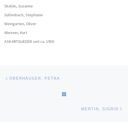
Skalski, Susanne
Süßenbach, Stephanie
Weingarten, Oliver
Wiesner, Kurt
ASK-MITGLIEDER seit ca. 1950
Beitragsnavigation
Vorheriger Beitrag
OBERHÄUSER, PETRA
ZURÜCK ZUR BEITRAGSL
Nä
MERTIN, SIGRID