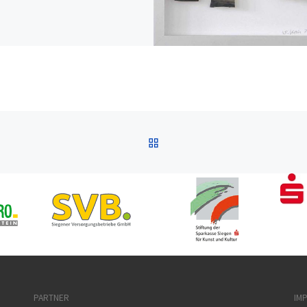
ZURÜCK ZUR BEITRAGSL
PARTNER
IM