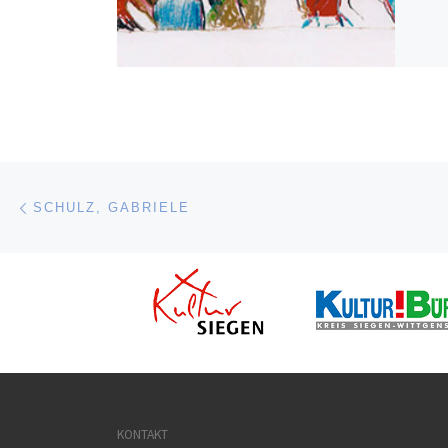
Beitragsnavigation
Vorheriger Beitrag
SCHULZ, GABRIELE
KONTAKT