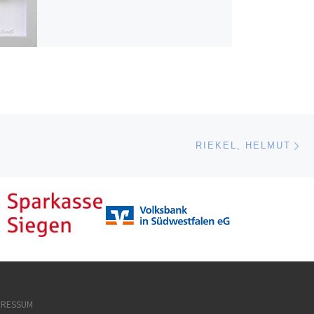
Nä
ISTE
RIEKEL, HELMUT
PRESSUM